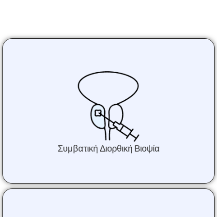
Εάν υπάρχει ένδειξη (αναγκαιότητα) για
βιοψία προστάτη , το δείγμα λαμβάνεται από
τον προστάτη σύμφωνα με κατευθυντήριες
οδηγίες της Ευρωπαϊκής Ουρολογικής
Εταιρείας (EAU).
Συμβατική Διορθική Βιοψία
Η FUSION βιοψία προστάτη (βιοψία σύντηξης