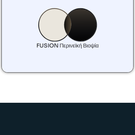
προστάτη), δηλαδή η συγχώνευση εικόνων
μαγνητικής τομογραφίας με υπερήχους σε
πραγματικό χρόνο, καθιστά τη διάγνωση του
καρκίνου του προστάτη ασφαλέστερη και
πιο άνετη. Η λήψη βιοπτικού ιστού
πραγματοποιείται με ασφαλή στόχευση από
την περιοχή, στην οποία υπάρχει υποψία για
FUSION Περινεϊκή Βιοψία
καρκίνο προστάτη.
Περισσότερα