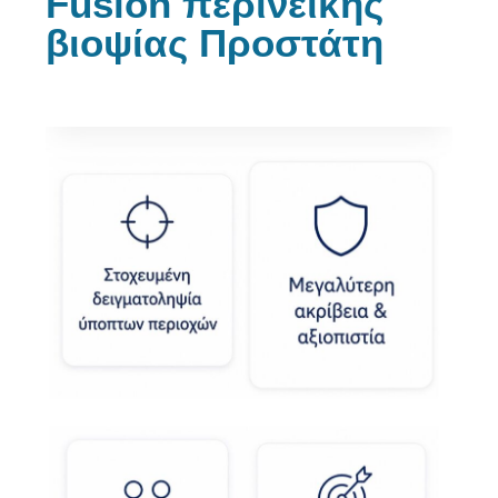
Fusion περινεϊκής
βιοψίας Προστάτη