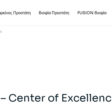
ρκίνος Προστάτη
Βιοψία Προστάτη
FUSION Βιοψία
CE
ς – Center of Excellen